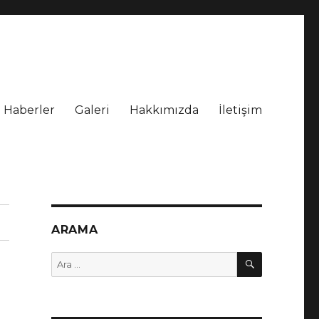
Haberler
Galeri
Hakkımızda
İletişim
5 12 06 | yetişkin ve yavru
ARAMA
ARA
Ara: