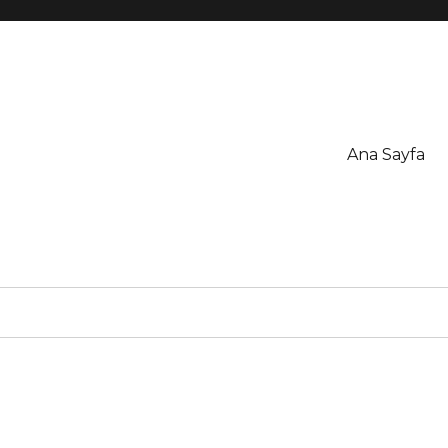
Ana Sayfa
Üretim Çiftliği İrtibat : 0532 22
i