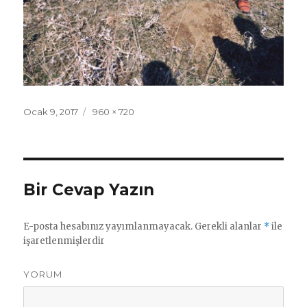
Yayın
Ocak 9, 2017
Tam
960 × 720
tarihi
boyut
Bir Cevap Yazın
E-posta hesabınız yayımlanmayacak.
Gerekli alanlar
*
ile
işaretlenmişlerdir
YORUM