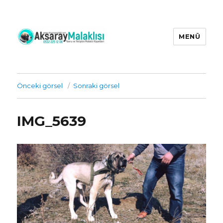
MENÜ
Aksaray Malaklı Köpekleri Üretim
Çiftliği İrtibat : 0532 225 12 06 |
yetişkin ve yavru aksaray malaklı
Önceki görsel
Sonraki görsel
köpekleri
IMG_5639