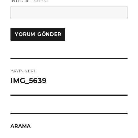
İNTERNET SITESI
Yazı
YAYIN YERI
dolaşımı
IMG_5639
ARAMA