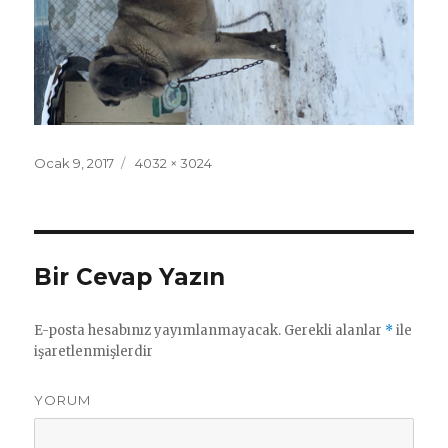
Yayın
Ocak 9, 2017
Tam
4032 × 3024
tarihi
boyut
Bir Cevap Yazın
E-posta hesabınız yayımlanmayacak.
Gerekli alanlar
*
ile
işaretlenmişlerdir
YORUM