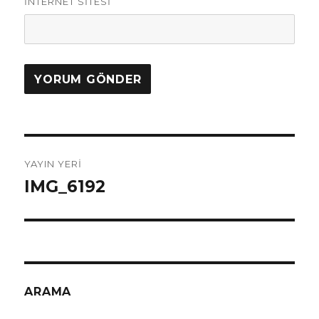
İNTERNET SITESI
Yazı
YAYIN YERI
dolaşımı
IMG_6192
ARAMA