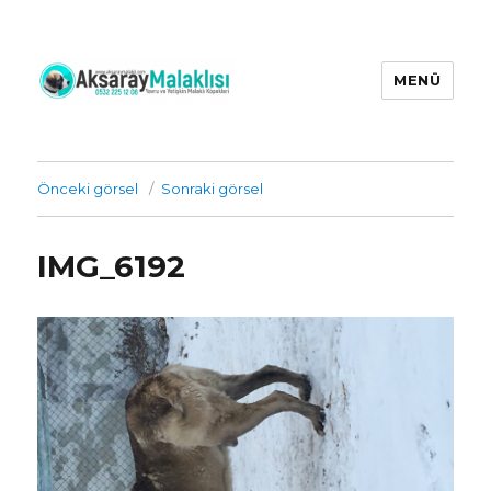
MENÜ
Aksaray Malaklı Köpekleri Üretim
Çiftliği İrtibat : 0532 225 12 06 |
yetişkin ve yavru aksaray malaklı
Önceki görsel
Sonraki görsel
köpekleri
IMG_6192