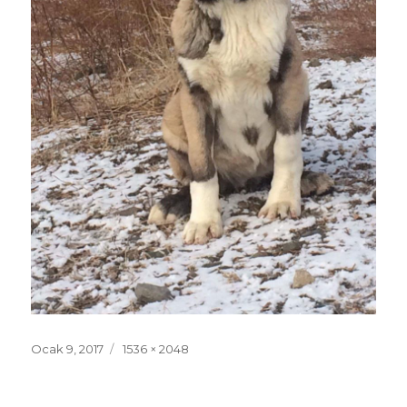
Yayın
Ocak 9, 2017
Tam
1536 × 2048
tarihi
boyut