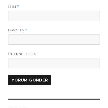
İSIM
*
E-POSTA
*
İNTERNET SITESI
Yazı