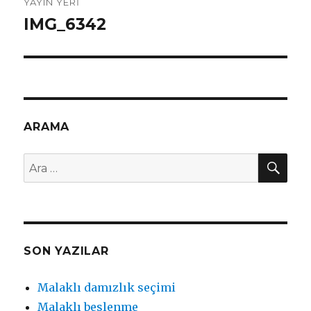
YAYIN YERI
dolaşımı
IMG_6342
ARAMA
AR
Ara:
SON YAZILAR
Malaklı damızlık seçimi
Malaklı beslenme