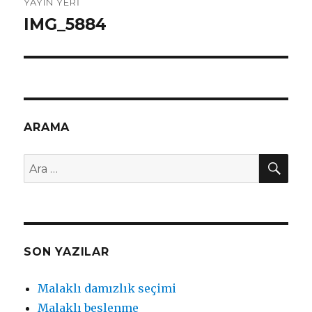
YAYIN YERI
dolaşımı
IMG_5884
ARAMA
AR
Ara:
SON YAZILAR
Malaklı damızlık seçimi
Malaklı beslenme