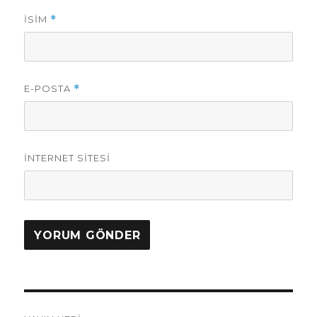
İSIM
*
E-POSTA
*
İNTERNET SITESI
Yazı