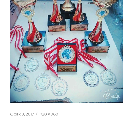
Yayın
Ocak 9, 2017
Tam
720 × 960
tarihi
boyut