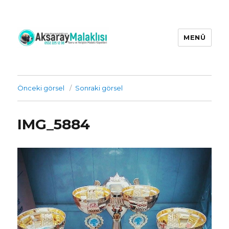
MENÜ
Aksaray Malaklı Köpekleri Üretim
Çiftliği İrtibat : 0532 225 12 06 |
yetişkin ve yavru aksaray malaklı
Önceki görsel
Sonraki görsel
köpekleri
IMG_5884