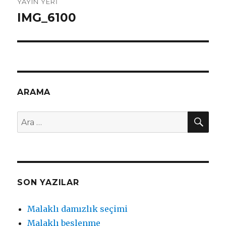
YAYIN YERI
dolaşımı
IMG_6100
ARAMA
AR
Ara:
SON YAZILAR
Malaklı damızlık seçimi
Malaklı beslenme