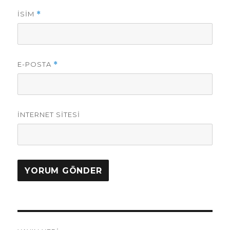
İSIM
*
E-POSTA
*
İNTERNET SITESI
Yazı