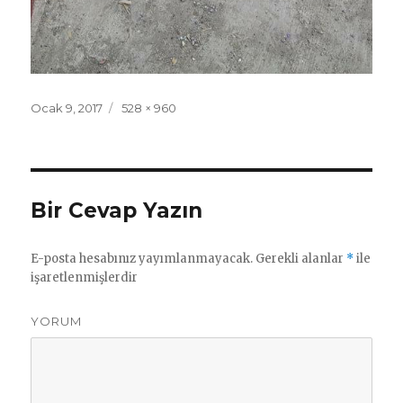
Yayın
Ocak 9, 2017
Tam
528 × 960
tarihi
boyut
Bir Cevap Yazın
E-posta hesabınız yayımlanmayacak.
Gerekli alanlar
*
ile
işaretlenmişlerdir
YORUM