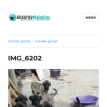
MENÜ
Aksaray Malaklı Köpekleri Üretim
Çiftliği İrtibat : 0532 225 12 06 |
yetişkin ve yavru aksaray malaklı
Önceki görsel
Sonraki görsel
köpekleri
IMG_6202