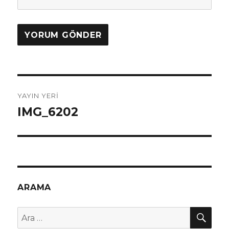
Yazı
YAYIN YERI
dolaşımı
IMG_6202
ARAMA
AR
Ara: